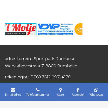
adres terrein : Sportpark Rumbeke,
Wervikhovestraat 7, 8800 Rumbeke
rekeningnr :
BE69 7512 0951 4178
F
W
E-mailadres
Telefoonnummer
Kaart
Facebook
WhatsApp
a
h
© 2021 - 2026 Wandelvoetbal KSV Rumbeke
c
a
e
t
Powered by
JouwWeb