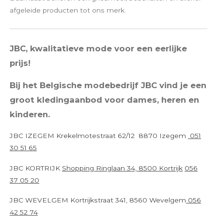
afgeleide producten tot ons merk.
JBC, kwalitatieve mode voor een eerlijke
prijs!
Bij het Belgische modebedrijf JBC vind je een
groot kledingaanbod voor dames, heren en
kinderen.
JBC IZEGEM Krekelmotestraat 62/12 8870 Izegem
051
30 51 65
JBC KORTRIJK
Shopping Ringlaan 34, 8500 Kortrijk
056
37 05 20
JBC WEVELGEM Kortrijkstraat 341, 8560 Wevelgem
056
42 52 74